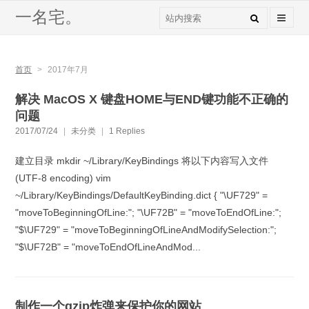
一名宅。
首页
>
2017年7月
解决 MacOS X 键盘HOME与END键功能不正确的
问题
2017/07/24
|
未分类
|
1 Replies
建立目录 mkdir ~/Library/KeyBindings 将以下内容写入文件
(UTF-8 encoding) vim
~/Library/KeyBindings/DefaultKeyBinding.dict { "\UF729" =
"moveToBeginningOfLine:"; "\UF72B" = "moveToEndOfLine:";
"$\UF729" = "moveToBeginningOfLineAndModifySelection:";
"$\UF72B" = "moveToEndOfLineAndMod...
制作一个gzip炸弹来保护你的网站