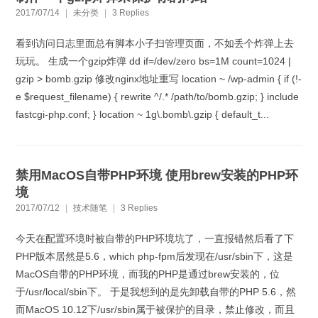
2017/07/14
|
未分类
|
3 Replies
看到访问日志里面总有脚本小子扫管理页面，不如丢个炸弹上去
玩玩。 生成一个gzip炸弹 dd if=/dev/zero bs=1M count=1024 |
gzip > bomb.gzip 修改nginx地址重写 location ~ /wp-admin { if (!-
e $request_filename) { rewrite ^/.* /path/to/bomb.gzip; } include
fastcgi-php.conf; } location ~ 1g\.bomb\.gzip { default_t...
禁用MacOS自带PHP环境 使用brew安装的PHP环
境
2017/07/12
|
技术随笔
|
3 Replies
今天在配置环境时被自带的PHP环境坑了，一直报错然后看了下
PHP版本居然是5.6，which php-fpm后发现在/usr/sbin下，这是
MacOS自带的PHP环境，而我的PHP是通过brew安装的，位
于/usr/local/sbin下。 于是我想到的是先卸载自带的PHP 5.6，然
而MacOS 10.12下/usr/sbin属于被保护的目录，禁止修改，而且