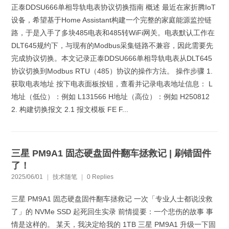
正泰DDSU666单相导轨电表协议切换指南 概述 最近在家折腾IoT
设备，希望基于Home Assistant构建一个完整的家庭能源监控链
路，于是入手了多块485电表和485转WiFi网关。电表默认工作在
DLT645规约下，与现有的Modbus采集链路不兼容，因此需要先
完成协议切换。本文记录正泰DDSU666单相导轨电表从DLT645
协议切换到Modbus RTU（485）协议的操作方法。 操作步骤 1.
获取电表地址 按下电表面板按钮，查看并记录电表地址信息： L
地址（低位）：例如 L131566 H地址（高位）：例如 H250812
2. 构建切换报文 2.1 报文模板 FE F...
三星 PM9A1 固态硬盘固件翻车拯救记 | 刷错固件
了！
2025/06/01
|
技术随笔
|
0 Replies
三星 PM9A1 固态硬盘固件翻车拯救记 一次「专业人士都说没救
了」的 NVMe SSD 起死回生实录 前情提要：一个悲伤的故事 事
情是这样的。 某天，我决定给我的 1TB 三星 PM9A1 升级一下固