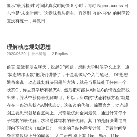
显示“最后检测”时间比真实时间快 8 小时，同时 Nginx access 日
志也是“未来时间”。这意味着从宿主、容器到 PHP-FPM 的时区设
置没有统一，导致日...
理解动态规划思想
2020/06/30
|
技术随笔
|
2 Replies
前言 最近和朋友聊天，说起DP问题，想到大学时候学长上来一通
“状态转移函数”把我们讲懵了，于是尝试写个入门笔记。 DP思想
通俗来说，动态规划解决问题的方法，就是当系统处于任何一个
状态C，你去穷举所有状态A，然后把可能从A到达C的情况全部找
出来，并从中获得最优解即可。所以，所谓的“状态转移方程”就是
存在一条边从状态A到状态C，这条边的代价。简而言之，动态规
划主要思想就是自底向上、局部最优到全局最优，通过计算每个
子结构的最优解，求出总体结构的最优解。其目的是解决通过自
顶向下的算法（如递归），带来的子结构重复计算，导致时间复
杂度指数级上升的问题。 入门示例 桌上有 1kg、8kg、11kg...