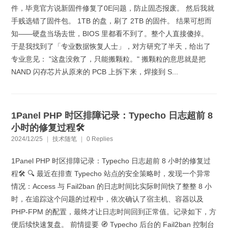
件，毕竟官方说新固件修复了0E问题，防止固态报废。 然后我就
手贱选错了固件包。 1TB 的盘，刷了 2TB 的固件。 结果可想而
知——硬盘当场去世，BIOS 里都看不到了。整个人直接傻掉。
于是我找到了「专业数据恢复人士」，对方研究了半天，给出了
专业意见： "这盘没救了，只能搬颗粒。" 搬颗粒的意思就是把
NAND 闪存芯片从原来的 PCB 上拆下来，焊接到 S...
1Panel PHP 时区排障记录：Typecho 日志超前 8
小时的修复过程🛠️
2024/12/25
|
技术随笔
|
0 Replies
1Panel PHP 时区排障记录：Typecho 日志超前 8 小时的修复过
程🛠️ 🔍 最近在排查 Typecho 站点的安全策略时，发现一个异常
情况：Access 与 Fail2ban 的日志时间比实际时间快了整整 8 小
时，在追踪这个问题的过程中，依次确认了宿主机、容器以及
PHP-FPM 的配置，最终才让日志时间回到正常值。记录如下，方
便后续快速复盘。 前情提要 🧭 Typecho 后台的 Fail2ban 控制台