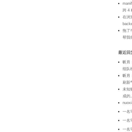
man
跨 
在浏览
bac
拖了半
帮我
最近回
昕月
组队模
昕月
刷新气
未知
成的。
nuoxi
一名
一名
一名