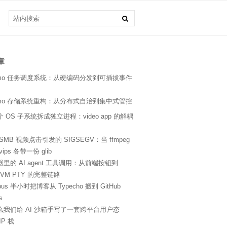
章
kimo 任务调度系统：从硬编码分发到可插拔事件
kimo 存储系统重构：从分布式自治到集中式管控
 OS 子系统拆成独立进程：video app 的解耦
SMB 视频点击引发的 SIGSEGV：当 ffmpeg
bvips 各带一份 glib
里的 AI agent 工具调用：从前端按钮到
roVM PTY 的完整链路
pus 半小时把博客从 Typecho 搬到 GitHub
s
么我们给 AI 沙箱手写了一套跨平台用户态
IP 栈