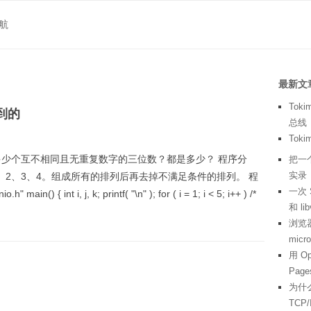
航
最新文
To
到的
总线
To
成多少个互不相同且无重复数字的三位数？都是多少？ 程序分
把一个
实录
2、3、4。组成所有的排列后再去掉不满足条件的排列。 程
一次 
in() { int i, j, k; printf( "\n" ); for ( i = 1; i < 5; i++ ) /*
和 li
浏览器
mic
用 O
Page
为什
TCP/