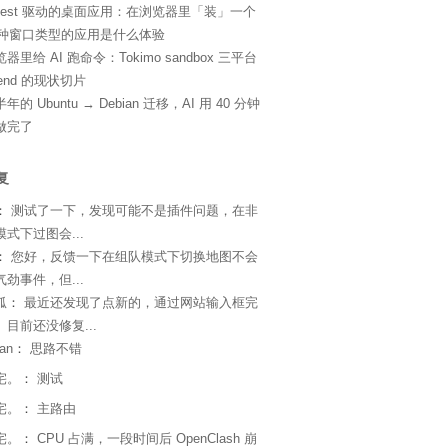
ifest 驱动的桌面应用：在浏览器里「装」一个
4 种窗口类型的应用是什么体验
器里给 AI 跑命令：Tokimo sandbox 三平台
kend 的现状切片
年的 Ubuntu → Debian 迁移，AI 用 40 分钟
做完了
复
：
测试了一下，发现可能不是插件问题，在非
式下过图会...
：
您好，反馈一下在组队模式下切换地图不会
劲事件，但...
狐
：
最近还发现了点新的，通过网站输入框完
目前还没修复...
an
：
思路不错
宅。
：
测试
宅。
：
主路由
宅。
：
CPU 占满，一段时间后 OpenClash 崩