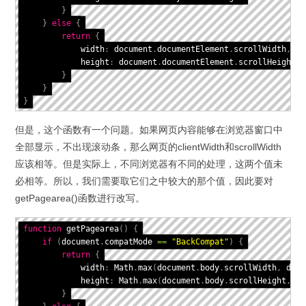
}
}
else
{
return
{
            width
:
 document
.
documentElement
.
scrollWidth
,
            height
:
 document
.
documentElement
.
scrollHeight

}
}
}
但是，这个函数有一个问题。如果网页内容能够在浏览器窗口中
全部显示，不出现滚动条，那么网页的clientWidth和scrollWidth
应该相等。但是实际上，不同浏览器有不同的处理，这两个值未
必相等。所以，我们需要取它们之中较大的那个值，因此要对
getPagearea()函数进行改写。
function
getPagearea
(
)
{
if
(
document
.
compatMode 
==
"BackCompat"
)
{
return
{
            width
:
 Math
.
max
(
document
.
body
.
scrollWidth
,
 docu
            height
:
 Math
.
max
(
document
.
body
.
scrollHeight
,
 do
}