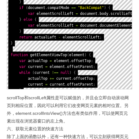
}
if
(
document
.
compatMode 
==
"BackCompat"
)
{
var
 elementScrollLeft 
=
 document
.
body
.
scrollLeft
;
}
else
{
var
 elementScrollLeft 
=
 document
.
documentElement
.
sc
}
return
 actualLeft 
-
 elementScrollLeft
;
}
function
getElementViewTop
(
element
)
{
var
 actualTop 
=
 element
.
offsetTop
;
var
 current 
=
 element
.
offsetParent
;
while
(
current 
!==
null
)
{
        actualTop 
+=
 current
.
offsetTop
;
        current 
=
 current
.
offsetParent
;
}
if
(
document
.
compatMode 
==
"BackCompat"
)
{
scrollTop和scrollLeft属性是可以赋值的，并且会立即自动滚动网
var
 elementScrollTop 
=
 document
.
body
.
scrollTop
;
页到相应位置，因此可以利用它们改变网页元素的相对位置。另
}
else
{
外，element.scrollIntoView()方法也有类似作用，可以使网页元
var
 elementScrollTop 
=
 document
.
documentElement
.
scr
}
素出现在浏览器窗口的左上角。
return
 actualTop 
-
 elementScrollTop
;
六、获取元素位置的快速方法
}
除了上面的函数以外，还有一种快速方法，可以立刻获得网页元