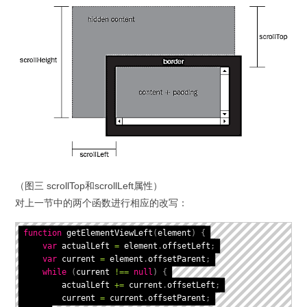
（图三 scrollTop和scrollLeft属性）
对上一节中的两个函数进行相应的改写：
function
getElementViewLeft
(
element
)
{
var
 actualLeft 
=
 element
.
offsetLeft
;
var
 current 
=
 element
.
offsetParent
;
while
(
current 
!==
null
)
{
        actualLeft 
+=
 current
.
offsetLeft
;
        current 
=
 current
.
offsetParent
;