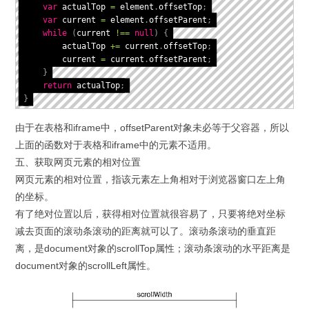
var
 actualTop 
=
 element
.
offsetTop
;
var
 current 
=
 element
.
offsetParent
;
while
(
current 
!==
null
)
{
        actualTop 
+=
 current
.
offsetTop
;
        current 
=
 current
.
offsetParent
;
}
return
 actualTop
;
}
由于在表格和iframe中，offsetParent对象未必等于父容器，所以
上面的函数对于表格和iframe中的元素不适用。
五、获取网页元素的相对位置
网页元素的相对位置，指该元素左上角相对于浏览器窗口左上角
的坐标。
有了绝对位置以后，获得相对位置就很容易了，只要将绝对坐标
减去页面的滚动条滚动的距离就可以了。滚动条滚动的垂直距
离，是document对象的scrollTop属性；滚动条滚动的水平距离是
document对象的scrollLeft属性。