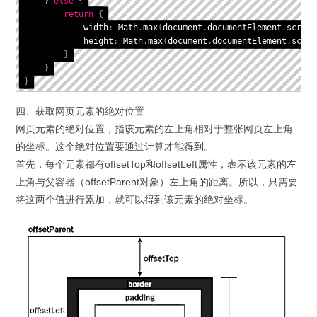
}
else
{
return
{
            width
:
 Math
.
max
(
document
.
documentElement
.
scroll
            height
:
 Math
.
max
(
document
.
documentElement
.
scrol
}
}
}
四、获取网页元素的绝对位置
网页元素的绝对位置，指该元素的左上角相对于整张网页左上角
的坐标。这个绝对位置要通过计算才能得到。
首先，每个元素都有offsetTop和offsetLeft属性，表示该元素的左
上角与父容器（offsetParent对象）左上角的距离。所以，只需要
将这两个值进行累加，就可以得到该元素的绝对坐标。