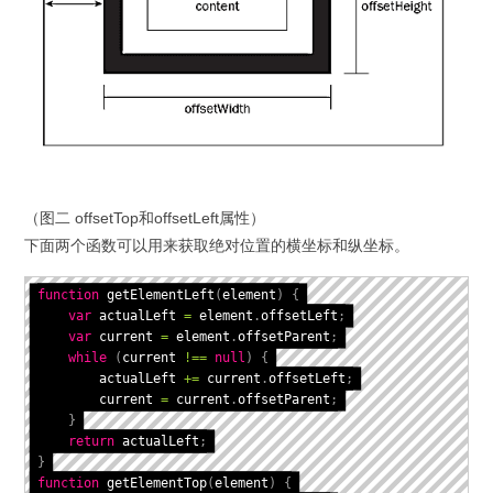
（图二 offsetTop和offsetLeft属性）
下面两个函数可以用来获取绝对位置的横坐标和纵坐标。
function
getElementLeft
(
element
)
{
var
 actualLeft 
=
 element
.
offsetLeft
;
var
 current 
=
 element
.
offsetParent
;
while
(
current 
!==
null
)
{
        actualLeft 
+=
 current
.
offsetLeft
;
        current 
=
 current
.
offsetParent
;
}
return
 actualLeft
;
}
function
getElementTop
(
element
)
{