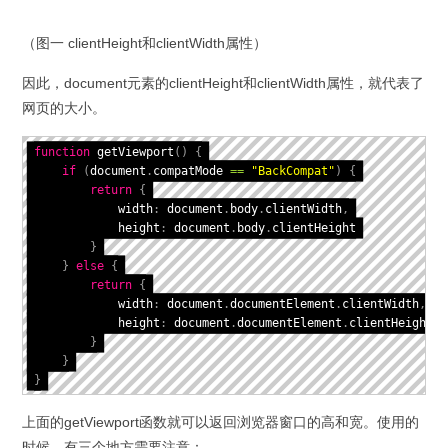
（图一 clientHeight和clientWidth属性）
因此，document元素的clientHeight和clientWidth属性，就代表了
网页的大小。
function
getViewport
(
)
{
if
(
document
.
compatMode 
==
"BackCompat"
)
{
return
{
            width
:
 document
.
body
.
clientWidth
,
            height
:
 document
.
body
.
clientHeight

}
}
else
{
return
{
            width
:
 document
.
documentElement
.
clientWidth
,
            height
:
 document
.
documentElement
.
clientHeight

}
}
}
上面的getViewport函数就可以返回浏览器窗口的高和宽。使用的
时候，有三个地方需要注意：