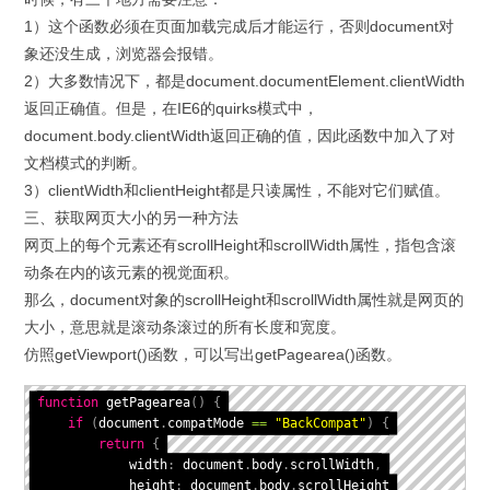
1）这个函数必须在页面加载完成后才能运行，否则document对
象还没生成，浏览器会报错。
2）大多数情况下，都是document.documentElement.clientWidth
返回正确值。但是，在IE6的quirks模式中，
document.body.clientWidth返回正确的值，因此函数中加入了对
文档模式的判断。
3）clientWidth和clientHeight都是只读属性，不能对它们赋值。
三、获取网页大小的另一种方法
网页上的每个元素还有scrollHeight和scrollWidth属性，指包含滚
动条在内的该元素的视觉面积。
那么，document对象的scrollHeight和scrollWidth属性就是网页的
大小，意思就是滚动条滚过的所有长度和宽度。
仿照getViewport()函数，可以写出getPagearea()函数。
function
getPagearea
(
)
{
if
(
document
.
compatMode 
==
"BackCompat"
)
{
return
{
            width
:
 document
.
body
.
scrollWidth
,
            height
:
 document
.
body
.
scrollHeight
