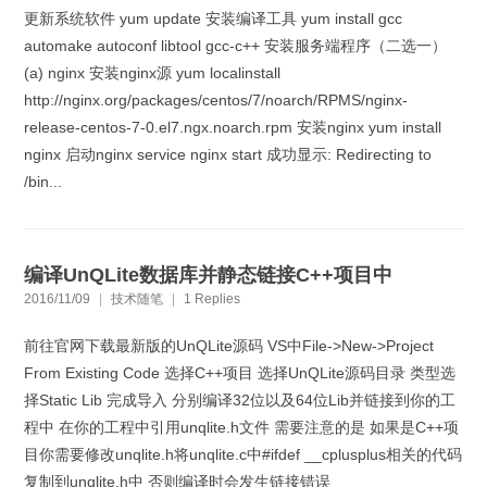
更新系统软件 yum update 安装编译工具 yum install gcc
automake autoconf libtool gcc-c++ 安装服务端程序（二选一）
(a) nginx 安装nginx源 yum localinstall
http://nginx.org/packages/centos/7/noarch/RPMS/nginx-
release-centos-7-0.el7.ngx.noarch.rpm 安装nginx yum install
nginx 启动nginx service nginx start 成功显示: Redirecting to
/bin...
编译UnQLite数据库并静态链接C++项目中
2016/11/09
|
技术随笔
|
1 Replies
前往官网下载最新版的UnQLite源码 VS中File->New->Project
From Existing Code 选择C++项目 选择UnQLite源码目录 类型选
择Static Lib 完成导入 分别编译32位以及64位Lib并链接到你的工
程中 在你的工程中引用unqlite.h文件 需要注意的是 如果是C++项
目你需要修改unqlite.h将unqlite.c中#ifdef __cplusplus相关的代码
复制到unqlite.h中 否则编译时会发生链接错误