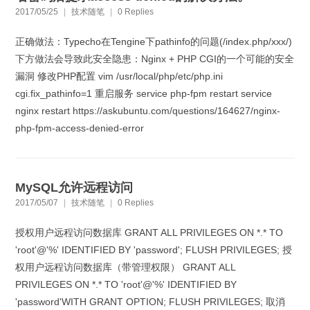
2017/05/25
|
技术随笔
|
0 Replies
正确做法：Typecho在Tengine下pathinfo的问题(/index.php/xxx/)
下方做法会导致此安全隐患：Nginx + PHP CGI的一个可能的安全
漏洞 修改PHP配置 vim /usr/local/php/etc/php.ini
cgi.fix_pathinfo=1 重启服务 service php-fpm restart service
nginx restart https://askubuntu.com/questions/164627/nginx-
php-fpm-access-denied-error
MySQL允许远程访问
2017/05/07
|
技术随笔
|
0 Replies
授权用户远程访问数据库 GRANT ALL PRIVILEGES ON *.* TO
'root'@'%' IDENTIFIED BY 'password'; FLUSH PRIVILEGES; 授
权用户远程访问数据库（带管理权限） GRANT ALL
PRIVILEGES ON *.* TO 'root'@'%' IDENTIFIED BY
'password'WITH GRANT OPTION; FLUSH PRIVILEGES; 取消