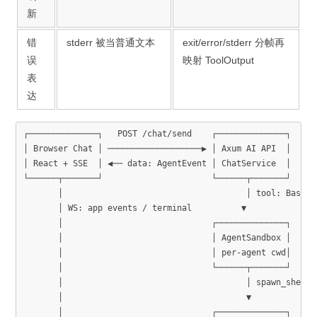
新
错
stderr 被当普通文本
exit/error/stderr 分帧再
误
映射 ToolOutput
表
达
┌──────────────┐   POST /chat/send    ┌──────────────┐

│ Browser Chat │ ───────────────────▶ │ Axum AI API  │

│ React + SSE  │ ◀── data: AgentEvent │ ChatService  │

└──────┬───────┘                      └──────┬───────┘

       │                                     │ tool: Bash

       │ WS: app events / terminal          ▼

       │                              ┌──────────────┐

       │                              │ AgentSandbox │

       │                              │ per-agent cwd│

       │                              └──────┬───────┘

       │                                     │ spawn_shell

       │                                     ▼

       │                              ┌──────────────┐
