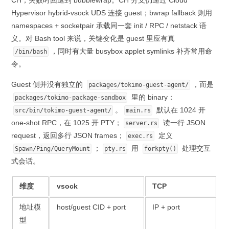
CH，失败时回退到 bubblewrap。CH 分支仍通过 Cloud
Hypervisor hybrid-vsock UDS 连接 guest；bwrap fallback 则用
namespaces + socketpair 承载同一套 init / RPC / netstack 语
义。对 Bash tool 来说，关键变化是 guest 里应有真
，同时有大量 busybox applet symlinks 补齐常用命
/bin/bash
令。
Guest 侧并没有独立的
，而是
packages/tokimo-guest-agent/
里的 binary：
packages/tokimo-package-sandbox
。
默认在 1024 开
src/bin/tokimo-guest-agent/
main.rs
one-shot RPC，在 1025 开 PTY；
读一行 JSON
server.rs
request，返回多行 JSON frames；
定义
exec.rs
；
用
处理交互
Spawn/Ping/QueryMount
pty.rs
forkpty()
式会话。
维度
vsock
TCP
地址模
host/guest CID + port
IP + port
型