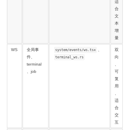
适
合
文
本
增
量
WS
全局事
、
双
system/events/ws.tsx
件、
向
terminal_ws.rs
terminal
、
、job
可
复
用
、
适
合
交
互