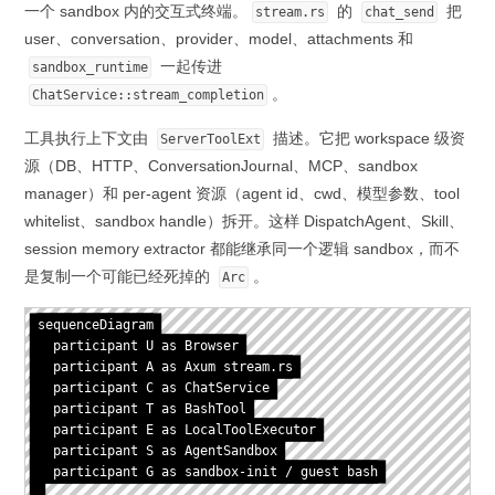
一个 sandbox 内的交互式终端。
的
把
stream.rs
chat_send
user、conversation、provider、model、attachments 和
一起传进
sandbox_runtime
。
ChatService::stream_completion
工具执行上下文由
描述。它把 workspace 级资
ServerToolExt
源（DB、HTTP、ConversationJournal、MCP、sandbox
manager）和 per-agent 资源（agent id、cwd、模型参数、tool
whitelist、sandbox handle）拆开。这样 DispatchAgent、Skill、
session memory extractor 都能继承同一个逻辑 sandbox，而不
是复制一个可能已经死掉的
。
Arc
sequenceDiagram

  participant U as Browser

  participant A as Axum stream.rs

  participant C as ChatService

  participant T as BashTool

  participant E as LocalToolExecutor

  participant S as AgentSandbox

  participant G as sandbox-init / guest bash
