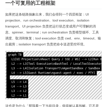
一个可复用的工程框架
如果把这条链路抽象出来，我们会得到一个四层框架：UI
projection、run orchestration、tool execution、isolation
transport。UI projection 负责把运行状态变成用户可理解的消
息、spinner、terminal；run orchestration 负责模型循环、工具
调度、取消和恢复；tool execution 负责 cwd、env、timeout、输
出裁剪；isolation transport 负责把命令送进受控环境。
graph TB

  L1[UI Projection\nReact Query / SSE / WS] --> L2[Run Orch
  L2 --> L3[Tool Execution\nBashTool / LocalToolExecutor]

  L3 --> L4[Isolation Transport\nAgentSandbox / Sandbox / vs
  L4 --> L5[Guest Runtime\nguest-agent / exec / PTY]

  L5 --> L4

  L4 --> L3

  L3 --> L2

  L2 --> L1
这也是为什么「帮我看一下当前目录」值得被认真拆解。它不是