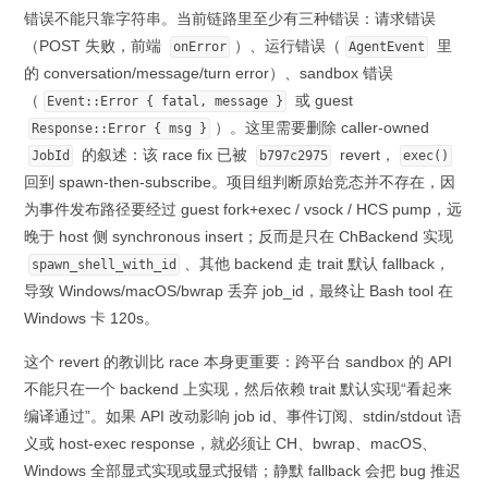
错误不能只靠字符串。当前链路里至少有三种错误：请求错误
（POST 失败，前端
）、运行错误（
里
onError
AgentEvent
的 conversation/message/turn error）、sandbox 错误
（
或 guest
Event::Error { fatal, message }
）。这里需要删除 caller-owned
Response::Error { msg }
的叙述：该 race fix 已被
revert，
JobId
b797c2975
exec()
回到 spawn-then-subscribe。项目组判断原始竞态并不存在，因
为事件发布路径要经过 guest fork+exec / vsock / HCS pump，远
晚于 host 侧 synchronous insert；反而是只在 ChBackend 实现
、其他 backend 走 trait 默认 fallback，
spawn_shell_with_id
导致 Windows/macOS/bwrap 丢弃 job_id，最终让 Bash tool 在
Windows 卡 120s。
这个 revert 的教训比 race 本身更重要：跨平台 sandbox 的 API
不能只在一个 backend 上实现，然后依赖 trait 默认实现“看起来
编译通过”。如果 API 改动影响 job id、事件订阅、stdin/stdout 语
义或 host-exec response，就必须让 CH、bwrap、macOS、
Windows 全部显式实现或显式报错；静默 fallback 会把 bug 推迟