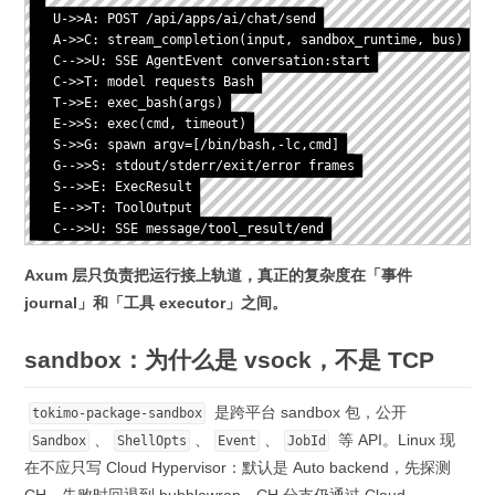
  U->>A: POST /api/apps/ai/chat/send

  A->>C: stream_completion(input, sandbox_runtime, bus)

  C-->>U: SSE AgentEvent conversation:start

  C->>T: model requests Bash

  T->>E: exec_bash(args)

  E->>S: exec(cmd, timeout)

  S->>G: spawn argv=[/bin/bash,-lc,cmd]

  G-->>S: stdout/stderr/exit/error frames

  S-->>E: ExecResult

  E-->>T: ToolOutput

  C-->>U: SSE message/tool_result/end
Axum 层只负责把运行接上轨道，真正的复杂度在「事件
journal」和「工具 executor」之间。
sandbox：为什么是 vsock，不是 TCP
是跨平台 sandbox 包，公开
tokimo-package-sandbox
、
、
、
等 API。Linux 现
Sandbox
ShellOpts
Event
JobId
在不应只写 Cloud Hypervisor：默认是 Auto backend，先探测