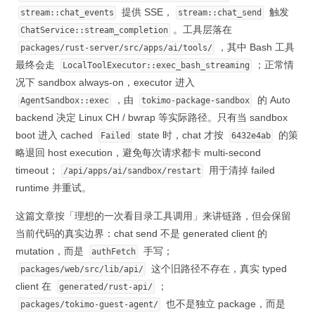
提供 SSE，
触发
stream::chat_events
stream::chat_send
。工具层落在
ChatService::stream_completion
，其中 Bash 工具
packages/rust-server/src/apps/ai/tools/
最终会走
；正常情
LocalToolExecutor::exec_bash_streaming
况下 sandbox always-on，executor 进入
，由
的 Auto
AgentSandbox::exec
tokimo-package-sandbox
backend 决定 Linux CH / bwrap 等实际路径。只有当 sandbox
boot 进入 cached
state 时，chat 才按
的策
Failed
6432e4ab
略退回 host execution，避免每次请求都卡 multi-second
timeout；
用于清掉 failed
/api/apps/ai/sandbox/restart
runtime 并重试。
这篇文章按「理想的一次看目录工具调用」来讲链路，但会保留
当前代码的真实边界：chat send 不是 generated client 的
mutation，而是
手写；
authFetch
这个旧路径不存在，真实 typed
packages/web/src/lib/api/
client 在
；
generated/rust-api/
也不是独立 package，而是
packages/tokimo-guest-agent/