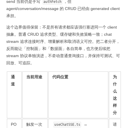
send 当前仍是手写
，但
authFetch
agent/conversation/message 的 CRUD 已经由 generated client
承担。
这个边界值得保留：不是所有请求都应该强行塞进同一个 client
抽象。普通 CRUD 追求类型、缓存键和失效策略一致；chat
stream 追求连接时序、增量解析和取消语义可控。把二者分开，
反而能让「控制面」和「数据面」各自简单，也方便后续把
stream 协议单独演进，不牵动普通查询接口，并保持可测试、可
回放、可追踪。
通
当前用途
代码位置
为
道
什
么
这
样
分
PO
触发一次
→
请
useChatSSE.ts