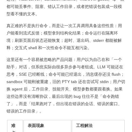
都可能丢事件、阻塞、错认工作目录，或者把错误包装成一段模
型看不懂的文本。
真正难的不是执行命令，而是让一次工具调用具备这些性质：用
户能看到流式反馈；模型拿到结构化结果；命令运行在隔离环
境；刷新页面后状态还能恢复；超时、退出码、stderr 都能被解
释；交互式 shell 和一次性命令不能互相污染。
这里还有一个容易被忽略的产品问题：用户以为自己在和「一个
助手」对话，但系统实际由很多异步参与者组成。LLM 可能还在
思考，SSE 已经断线；命令可能已经退出，消息缓存还没 flush；
sandbox 可能刚被重建，旧的 PTY tab 还在尝试写 stdin；用户切
换 agent 后，工作目录、技能开关、模型参数都要跟着换。如果
这些边界没有清晰协议，最后出现的 bug 往往不是「命令跑错
了」，而是「结果跑对了，但出现在错误的会话、错误的窗口、
错误的工作目录」。
难
表面现象
工程解法