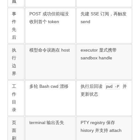
点
事
POST 成功但前端没
先建 SSE 订阅，再触发
件
收到首个 token
send
先
后
执
模型命令误跑在 host
executor 显式携带
行
sandbox handle
边
界
工
多轮 Bash cwd 漂移
执行后回读
并
pwd -P
作
更新状态
目
录
页
terminal 输出丢失
PTY registry 保存
面
history 并支持 attach
刷