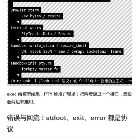
Browser xterm

   │ key bytes / resize

   ▼

terminal_ws.rs

   │ PtyInput::Data / Resize

   ▼

Sandbox::write_stdin / resize_shell

   │ VM: vsock JSON frame / bwrap: socketpair frame

   ▼

sandbox-init pty.rs

   │ forkpty master fd

   ▼

/bin/bash -l（Bash tool 语义）或 ShellOpts 指定的交互式 shell 
exec 给模型结果，PTY 给用户现场；把两者混成一个接口，最后
会两边都难用。
错误与回流：stdout、exit、error 都是协
议