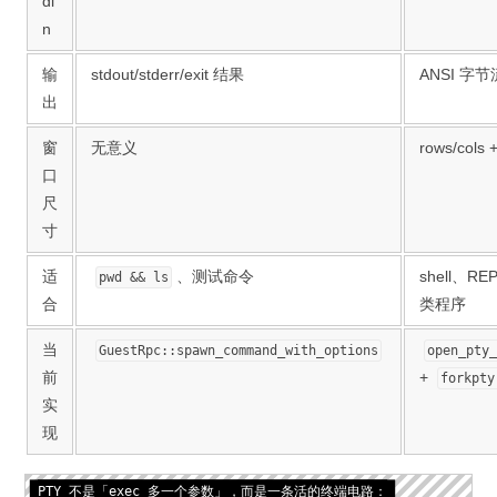
di
n
输
stdout/stderr/exit 结果
ANSI 字节流 
出
窗
无意义
rows/cols
口
尺
寸
适
、测试命令
shell、RE
pwd && ls
合
类程序
当
GuestRpc::spawn_command_with_options
open_pty
前
+
forkpty
实
现
PTY 不是「exec 多一个参数」，而是一条活的终端电路：
