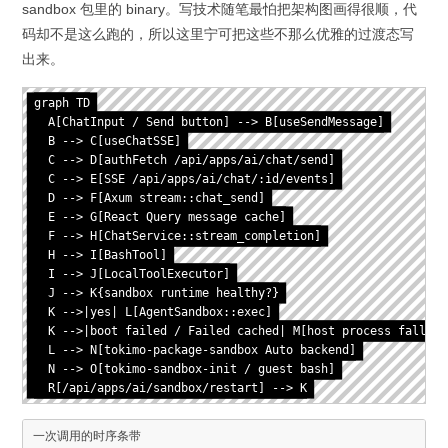
sandbox 包里的 binary。写技术随笔最怕把架构图画得很顺，代
码却不是这么跑的，所以这里宁可把这些不那么优雅的过渡态写
出来。
graph TD

  A[ChatInput / Send button] --> B[useSendMessage]

  B --> C[useChatSSE]

  C --> D[authFetch /api/apps/ai/chat/send]

  C --> E[SSE /api/apps/ai/chat/:id/events]

  D --> F[Axum stream::chat_send]

  E --> G[React Query message cache]

  F --> H[ChatService::stream_completion]

  H --> I[BashTool]

  I --> J[LocalToolExecutor]

  J --> K{sandbox runtime healthy?}

  K -->|yes| L[AgentSandbox::exec]

  K -->|boot failed / Failed cached| M[host process fallback
  L --> N[tokimo-package-sandbox Auto backend]

  N --> O[tokimo-sandbox-init / guest bash]

  R[/api/apps/ai/sandbox/restart] --> K
一次调用的时序条带
