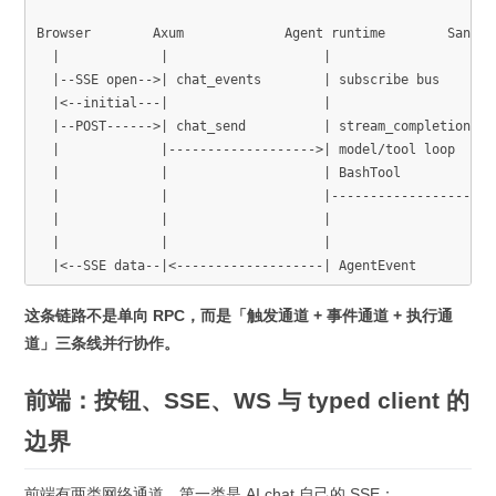
Browser        Axum             Agent runtime        Sandbo
  |             |                    |                    | 
  |--SSE open-->| chat_events        | subscribe bus      | 
  |<--initial---|                    |                    | 
  |--POST------>| chat_send          | stream_completion  | 
  |             |------------------->| model/tool loop    | 
  |             |                    | BashTool           | 
  |             |                    |------------------->| 
  |             |                    |                    |-
  |             |                    |                    |<
  |<--SSE data--|<-------------------| AgentEvent         |
这条链路不是单向 RPC，而是「触发通道 + 事件通道 + 执行通
道」三条线并行协作。
前端：按钮、SSE、WS 与 typed client 的
边界
前端有两类网络通道。第一类是 AI chat 自己的 SSE：