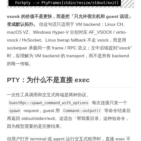
  Forkpty --> PtyFrames[stdin/resize/stdout/exit]
vsock 的价值不是更快，而是把「只允许宿主机和 guest 说话」
变成默认拓扑。
但这句话只适用于 VM backend：Linux CH、
macOS VZ、Windows Hyper-V 分别对应 AF_VSOCK / virtio-
vsock / HvSocket。Linux bwrap fallback 不走 vsock，而是用
socketpair 承载同一类 frame / RPC 语义；文中后续提到“vsock”
时，应理解为 VM backend 的 transport，而不是所有 backend
的唯一传输。
PTY：为什么不是直接 exec
一次性工具调用和交互式终端是两种协议。
每次连接只发一个
GuestRpc::spawn_command_with_options
request，guest 用
等命令结束后
spawn
Command::output()
再返回 stdout/stderr/exit。这适合「帮我看目录」这种短命令，
因为模型需要的是完整结果。
但用户打开 terminal 或 agent 运行交互式程序时，直接 exec 不