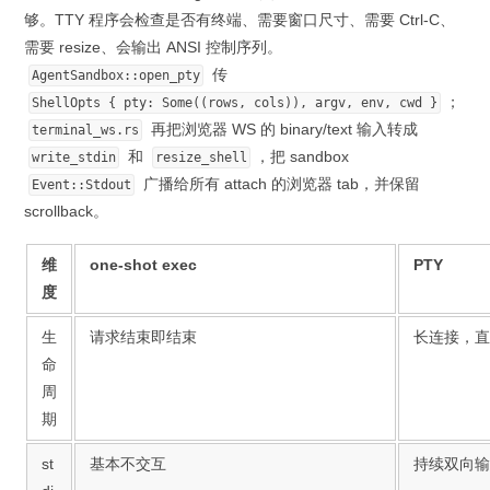
够。TTY 程序会检查是否有终端、需要窗口尺寸、需要 Ctrl-C、
需要 resize、会输出 ANSI 控制序列。
传
AgentSandbox::open_pty
；
ShellOpts { pty: Some((rows, cols)), argv, env, cwd }
再把浏览器 WS 的 binary/text 输入转成
terminal_ws.rs
和
，把 sandbox
write_stdin
resize_shell
广播给所有 attach 的浏览器 tab，并保留
Event::Stdout
scrollback。
维
one-shot exec
PTY
度
生
请求结束即结束
长连接，直到 
命
周
期
st
基本不交互
持续双向