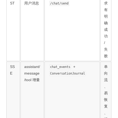
ST
用户消息
求
/chat/send
有
明
确
成
功
/
失
败
SS
assistant/
+
单
chat_events
E
message
向
ConversationJournal
/tool 增量
流
、
易
恢
复
、