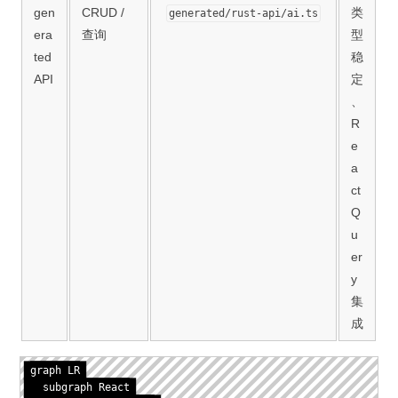
gen
CRUD /
类
generated/rust-api/ai.ts
era
查询
型
ted
稳
API
定
、
R
e
a
ct
Q
u
er
y
集
成
graph LR

  subgraph React
