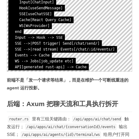
    Input[ChatInput]

    Hook[useSendMessage]

    SSE[useChatSSE]

    Cache[React Query Cache]

    WS[WsProvider]

  end

  Input --> Hook --> SSE

  SSE -->|POST trigger| Send[/chat/send/]

  SSE -->|read stream| Events[/chat/:id/events/]

  Events --> Cache

  WS --> Jobs[job_update etc]

  API[generated rust-api] --> Cache
前端不是「发一个请求等结果」，而是在维护一个可断线重连的
agent 运行投影。
后端：Axum 把聊天流和工具执行拆开
里有三组关键路由：
触
router.rs
/api/apps/ai/chat/send
发运行；
输出
/api/apps/ai/chat/{conversationId}/events
SSE；
给用户打开同
/api/apps/ai/agents/{id}/terminal/ws