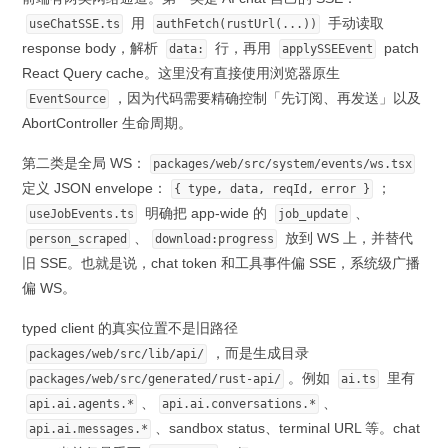
用
手动读取
useChatSSE.ts
authFetch(rustUrl(...))
response body，解析
行，再用
patch
data:
applySSEEvent
React Query cache。这里没有直接使用浏览器原生
，因为代码需要精确控制「先订阅、再发送」以及
EventSource
AbortController 生命周期。
第二类是全局 WS：
packages/web/src/system/events/ws.tsx
定义 JSON envelope：
；
{ type, data, reqId, error }
明确把 app-wide 的
、
useJobEvents.ts
job_update
、
放到 WS 上，并替代
person_scraped
download:progress
旧 SSE。也就是说，chat token 和工具事件偏 SSE，系统级广播
偏 WS。
typed client 的真实位置不是旧路径
，而是生成目录
packages/web/src/lib/api/
。例如
里有
packages/web/src/generated/rust-api/
ai.ts
、
、
api.ai.agents.*
api.ai.conversations.*
、sandbox status、terminal URL 等。chat
api.ai.messages.*