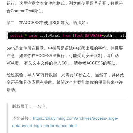
题行。这里注意文本文件的格式：列之间使用逗号分开，数据符
合CommaText特性。
第二、在ACCESS中使用SQL导入。语法如：
select
*
into
 tableName1 
from
[
Text
;
DATABASE
=
path
]
.
[
filenam
path是文件所在目录。中括号是语法中必须出现的字符。并且要
注意，如果你在ACCESS里执行，可能受到安全限制，请启动
VBA宏。 有关文本文件的导入SQL，请参考ACCESS的帮助。
经过实验，导入30万行数据，只需要10秒左右。当然了，具体效
率还是和具体应用有关的。希望这个方案能给你的项目带来些许
帮助。
版权属于：一名宅。
本文链接：
https://zhaiyiming.com/archives/access-large-
data-insert-high-performance.html