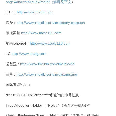
page=analysis&sub=imeinr（解释见下文
）
HTC：
http://www.chahtc.com
索爱：
http://www.imeidb.com/imei/sony-ericsson
摩托罗拉
http://www.moto110.com
苹果iphone4：
http://www.apple110.com
LG:
http://www.chalg.com
诺基亚：
http://www.imeidb.com/imei/nokia
三星：
http://www.imeidb.com/imei/samsung
国际查询说明：
“01103800191612825”*
****
所查询的串号信息
Type Allocetion Holder ：“Nokia” （所查询手机品牌）
Mobile Equipment Type： “Nokia N97”（所查询手机型号）