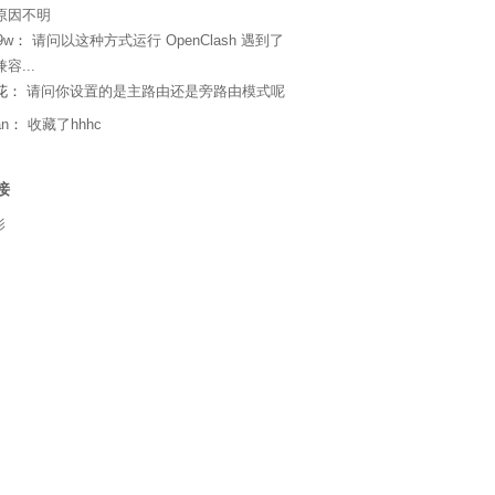
原因不明
9w
：
请问以这种方式运行 OpenClash 遇到了
容...
花：
请问你设置的是主路由还是旁路由模式呢
an
：
收藏了hhhc
接
影