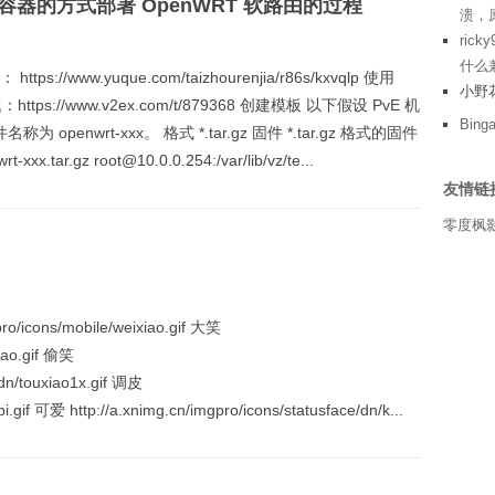
C 容器的方式部署 OpenWRT 软路由的过程
溃，
ricky
什么兼
//www.yuque.com/taizhourenjia/r86s/kxvqlp 使用
小野
ps://www.v2ex.com/t/879368 创建模板 以下假设 PvE 机
Bing
称为 openwrt-xxx。 格式 *.tar.gz 固件 *.tar.gz 格式的固件
ar.gz root@10.0.0.254:/var/lib/vz/te...
友情链
零度枫
/icons/mobile/weixiao.gif 大笑
xiao.gif 偷笑
/dn/touxiao1x.gif 调皮
pi.gif 可爱 http://a.xnimg.cn/imgpro/icons/statusface/dn/k...