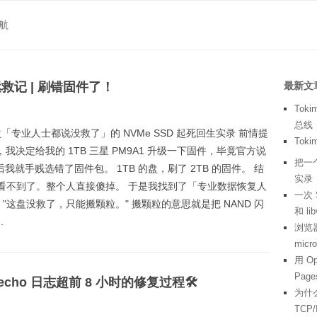
航
救记 | 刷错固件了！
最新文
To
总线
次「专业人士都说没救了」的 NVMe SSD 起死回生实录 前情提
To
我决定给我的 1TB 三星 PM9A1 升级一下固件，毕竟官方说
把一个
就手贱选错了固件包。 1TB 的盘，刷了 2TB 的固件。 结
实录
都看不到了。整个人直接傻掉。 于是我找到了「专业数据恢复人
一次 
这盘没救了，只能搬颗粒。" 搬颗粒的意思就是把 NAND 闪
和 li
.
浏览器
mic
用 O
Page
pecho 日志超前 8 小时的修复过程🛠️
为什
TCP/