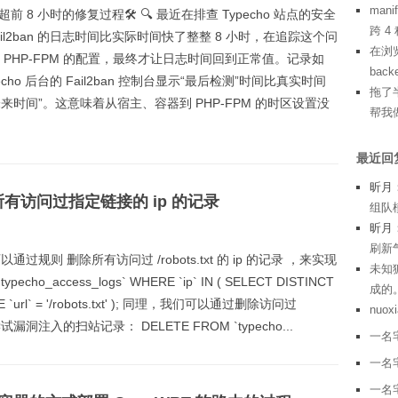
man
志超前 8 小时的修复过程🛠️ 🔍 最近在排查 Typecho 站点的安全
跨 
ail2ban 的日志时间比实际时间快了整整 8 小时，在追踪这个问
在浏览
PHP-FPM 的配置，最终才让日志时间回到正常值。记录如
bac
cho 后台的 Fail2ban 控制台显示“最后检测”时间比真实时间
拖了半
也是“未来时间”。这意味着从宿主、容器到 PHP-FPM 的时区设置没
帮我
最近回
昕月
插件所有访问过指定链接的 ip 的记录
组队模
昕月
刷新气
以通过规则 删除所有访问过 /robots.txt 的 ip 的记录 ，来实现
未知
o_access_logs` WHERE `ip` IN ( SELECT DISTINCT
成的。
ERE `url` = '/robots.txt' ); 同理，我们可以通过删除访问过
nuoxi
试漏洞注入的扫站记录： DELETE FROM `typecho...
一名
一名
一名