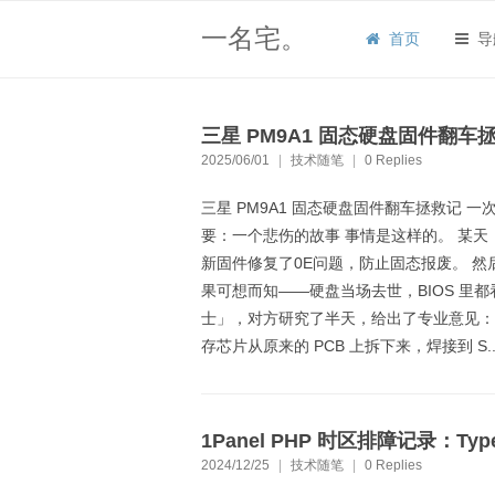
一名宅。
首页
导
三星 PM9A1 固态硬盘固件翻车拯
2025/06/01
|
技术随笔
|
0 Replies
三星 PM9A1 固态硬盘固件翻车拯救记 一
要：一个悲伤的故事 事情是这样的。 某天，
新固件修复了0E问题，防止固态报废。 然后我
果可想而知——硬盘当场去世，BIOS 里
士」，对方研究了半天，给出了专业意见： "
存芯片从原来的 PCB 上拆下来，焊接到 S..
1Panel PHP 时区排障记录：Ty
2024/12/25
|
技术随笔
|
0 Replies