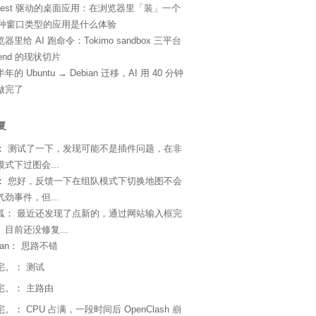
ifest 驱动的桌面应用：在浏览器里「装」一个
4 种窗口类型的应用是什么体验
器里给 AI 跑命令：Tokimo sandbox 三平台
kend 的现状切片
年的 Ubuntu → Debian 迁移，AI 用 40 分钟
做完了
复
：
测试了一下，发现可能不是插件问题，在非
式下过图会...
：
您好，反馈一下在组队模式下切换地图不会
劲事件，但...
狐
：
最近还发现了点新的，通过网站输入框完
目前还没修复...
an
：
思路不错
宅。
：
测试
宅。
：
主路由
宅。
：
CPU 占满，一段时间后 OpenClash 崩