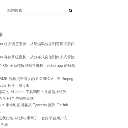
章
kimo 任务调度系统：从硬编码分发到可插拔事件
kimo 存储系统重构：从分布式自治到集中式管控
 OS 子系统拆成独立进程：video app 的解耦
SMB 视频点击引发的 SIGSEGV：当 ffmpeg
bvips 各带一份 glib
里的 AI agent 工具调用：从前端按钮到
roVM PTY 的完整链路
pus 半小时把博客从 Typecho 搬到 GitHub
s
么我们给 AI 沙箱手写了一套跨平台用户态
IP 栈