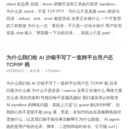
client 的边界 后端：Axum 把聊天流和工具执行拆开 sandbox：
为什么是 vsock，不是 TCP PTY：为什么不是直接 exec 错误与
回流：stdout、exit、error 都是协议 业界正在做什么 一个可复用
的工程框架 为什么一次「看目录」不只是一次命令执行 用户在浏
览器 chat 输入「帮我看一下当前目录」，表面上只是 pwd ...
为什么我们给 AI 沙箱手写了一套跨平台用户态
TCP/IP 栈
2026/05/12
|
未分类
|
0 Replies
为什么我们给 AI 沙箱手写了一套跨平台用户态 TCP/IP 栈 目录
问题为什么难 为什么不是容器 / userns 业界正在做什么 网络方案
怎么选 现在的架构 性能目标不是越高越好 我们诚实承认的取舍
AI sandbox 的网络问题，表面上只是"让 guest 能访问外网"。但
我担心的不是能不能 ping 通，而是：未知代码会在高频网络路径
里做什么，以及我们能不能在事后解释它为什么能做。 AI agent
跑的是用户给的仓库、脚本、二进制和临时命令。它可能 curl |